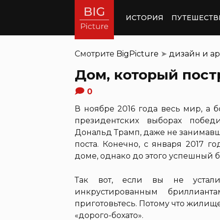
ИСТОРИЯ
ПУТЕШЕСТВ
Смотрите
BigPicture
➤
дизайн и ар
Дом, который пос
0
В ноябре 2016 года весь мир, а 
президентских выборах побед
Дональд Трамп, даже не занимав
поста. Конечно, с января 2017 
доме, однако до этого успешный 
Так вот, если вы не устали
инкрустированным бриллиан
приготовьтесь. Потому что жилищ
«дорого-бохато».