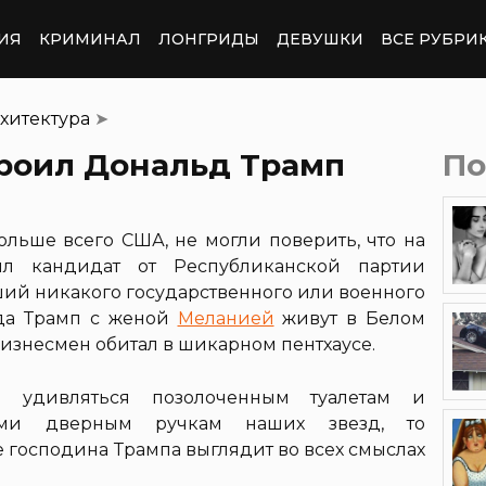
ИЯ
КРИМИНАЛ
ЛОНГРИДЫ
ДЕВУШКИ
ВСЕ РУБРИ
хитектура
➤
троил Дональд Трамп
По
больше всего США, не могли поверить, что на
ил кандидат от Республиканской партии
ший никакого государственного или военного
года Трамп с женой
Меланией
живут в Белом
бизнесмен обитал в шикарном пентхаусе.
 удивляться позолоченным туалетам и
тами дверным ручкам наших звезд, то
е господина Трампа выглядит во всех смыслах