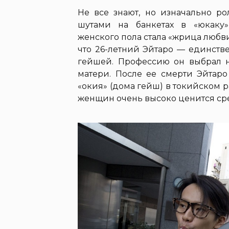
Не все знают, но изначально р
шутами на банкетах в «юкаку»
женского пола стала «жрица любви
что 26-летний Эйтаро — единст
гейшей. Профессию он выбрал н
матери. После ее смерти Эйтаро
«окия» (дома гейш) в токийском 
женщин очень высоко ценится ср