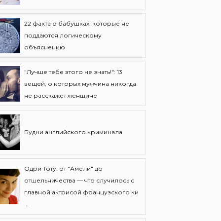
22 факта о бабушках, которые не
поддаются логическому
объяснению
"Лучше тебе этого не знать!": 13
вещей, о которых мужчина никогда
не расскажет женщине
Будни английского криминала
Одри Тоту: от "Амели" до
отшельничества — что случилось с
главной актрисой французского ки
...