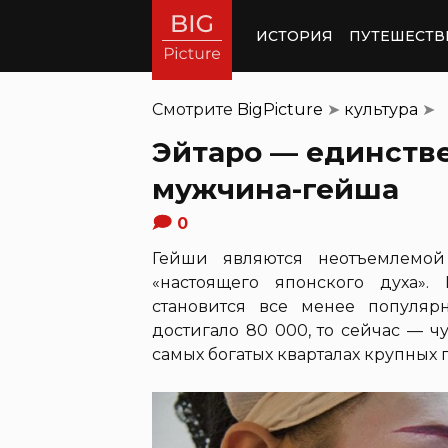
ИСТОРИЯ
ПУТЕШЕСТВ
Смотрите
BigPicture
➤
культура
➤
Эйтаро — единств
мужчина-гейша
0
Гейши являются неотъемлемой
«настоящего японского духа».
становится все менее популяр
достигало 80 000, то сейчас — чу
самых богатых кварталах крупных 