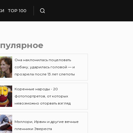
КИ
TOP 100
Поиск
пулярное
Она наклонилась поцеловать
собаку, ударилась головой — и
прозрела после 13 лет слепоты
Коренные народы - 20
фотопортретов, от которых
невозможно оторвать взгляд
Мэллори, Ирвин и другие вечные
пленники Эвереста