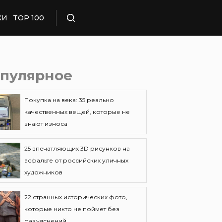
КИ
TOP 100
Поиск
пулярное
Покупка на века: 35 реально
качественных вещей, которые не
знают износа
25 впечатляющих 3D рисунков на
асфальте от российских уличных
художников
22 странных исторических фото,
которые никто не поймет без
разъяснений