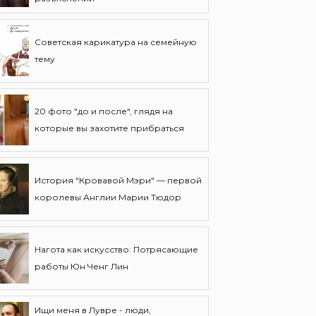
Советская карикатура на семейную
тему
20 фото "до и после", глядя на
которые вы захотите прибраться
История "Кровавой Мэри" — первой
королевы Англии Марии Тюдор
Нагота как искусство: Потрясающие
работы Юн Ченг Лин
Ищи меня в Лувре - люди,