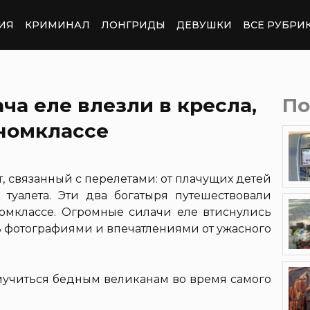
ИЯ
КРИМИНАЛ
ЛОНГРИДЫ
ДЕВУШКИ
ВСЕ РУБРИ
ча еле влезли в кресла,
По
ономклассе
, связанный с перелетами: от плачущих детей
е туалета. Эти два богатыря путешествовали
омклассе. Огромные силачи еле втиснулись
ь фотографиями и впечатлениями от ужасного
мучиться бедным великанам во время самого