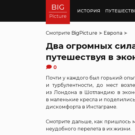
ИСТОРИЯ
ПУТЕШЕСТВ
Смотрите
BigPicture
➤
Европа
➤
Два огромных сила
путешествуя в эк
0
Почти у каждого был горький опыт
и турбулентности, до мест возл
из Лондона в Шотландию в экон
в маленькие кресла и поделилис
дискомфорта в Инстаграме.
Смотрите дальше, как пришлось 
неудобного перелета в их жизни.