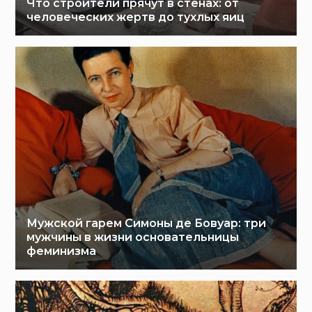
Что строители прячут в стенах: от
человеческих жертв до тухлых яиц
Мужской гарем Симоны де Бовуар: три
мужчины в жизни основательницы
феминизма