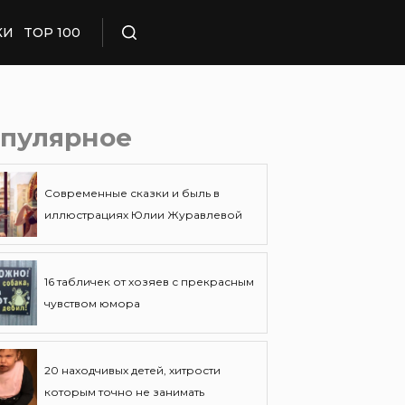
КИ
TOP 100
Поиск
пулярное
Современные сказки и быль в
иллюстрациях Юлии Журавлевой
16 табличек от хозяев с прекрасным
чувством юмора
20 находчивых детей, хитрости
которым точно не занимать