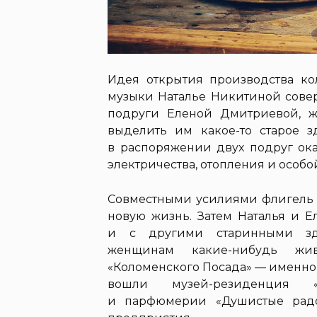
Идея открытия производства к
музыки Наталье Никитиной сове
подруги Еленой Дмитриевой, ж
выделить им какое-то старое з
в распоряжении двух подруг ока
электричества, отопления и особо
Совместными усилиями флигель у
новую жизнь. Затем Наталья и Е
и с другими старинными зд
женщинам какие-нибудь жи
«Коломенского Посада» — именно 
вошли музей-резиденция «
и парфюмерии «Душистые радо