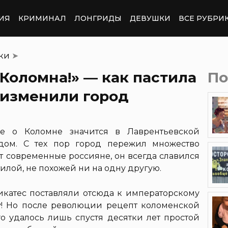
ИЯ
КРИМИНАЛ
ЛОНГРИДЫ
ДЕВУШКИ
ВСЕ РУБРИ
тки
➤
 Коломна!» — как пастила
По
 изменили город
е о Коломне значится в Лаврентьевской
одом. С тех пор город пережил множество
т современные россияне, он всегда славился
илой, не похожей ни на одну другую.
катес поставляли отсюда к императорскому
у! Но после революции рецепт коломенской
го удалось лишь спустя десятки лет простой