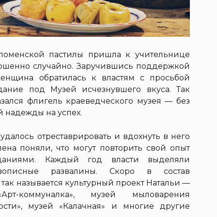
оломенской пастилы пришла к учительнице
ршенно случайно. Заручившись поддержкой
енщина обратилась к властям с просьбой
дание под Музей исчезнувшего вкуса. Так
зался флигель краеведческого музея — без
й надежды на успех.
далось отреставрировать и вдохнуть в него
лена поняли, что могут повторить свой опыт
аниями. Каждый год власти выделяли
вописные развалины. Скоро в состав
так называется культурный проект Натальи —
Арт-коммуналка», музей мыловарения
сти», музей «Калачная» и многие другие