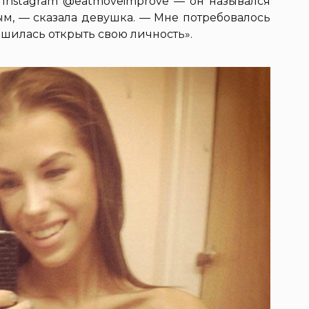
а Instagram @eatmoveimprove — он назывался
ым, — сказала девушка. — Мне потребовалось
ешилась открыть свою личность».