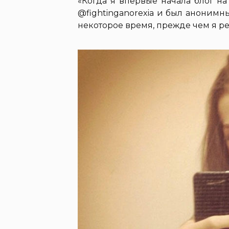
«Когда я впервые начала блог н
@fightinganorexia и был анонимн
некоторое время, прежде чем я р