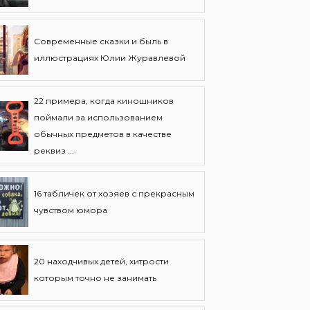
Современные сказки и быль в
иллюстрациях Юлии Журавлевой
22 примера, когда киношников
поймали за использованием
обычных предметов в качестве
реквиз ...
16 табличек от хозяев с прекрасным
чувством юмора
20 находчивых детей, хитрости
которым точно не занимать