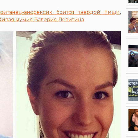
британец-анорексик боится твердой пищи
,
ивая мумия Валерия Левитина