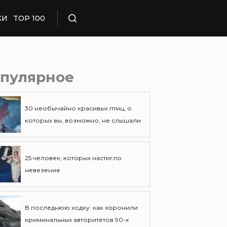
КИ
TOP 100
Поиск
пулярное
30 необычайно красивых птиц, о
которых вы, возможно, не слышали
25 человек, которых настигло
невезение
В последнюю ходку: как хоронили
криминальных авторитетов 90-х