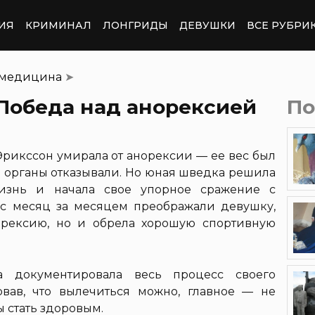
ИЯ
КРИМИНАЛ
ЛОНГРИДЫ
ДЕВУШКИ
ВСЕ РУБРИ
 медицина
➤
 Победа над анорексией
По
Эрикссон умирала от анорексии — ее вес был
е органы отказывали. Но юная шведка решила
изнь и начала свое упорное сражение с
ес месяц за месяцем преображали девушку,
орексию, но и обрела хорошую спортивную
 документировала весь процесс своего
овав, что вылечиться можно, главное — не
ы стать здоровым.