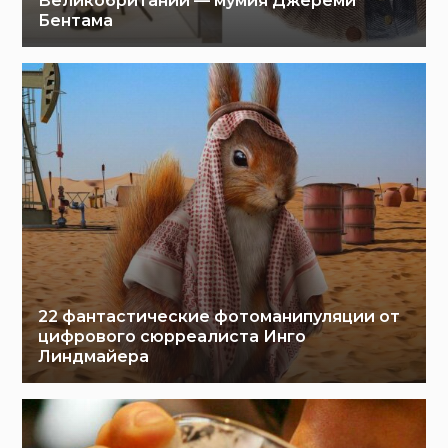
Великобритании — мумия Джереми
Бентама
22 фантастические фотоманипуляции от
цифрового сюрреалиста Инго
Линдмайера