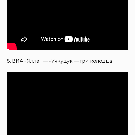
8. ВИА «Ялла» — «Учкудук — три колодца».