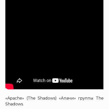
«Apache» (The Shadows) «Апачи» группы The
Shadows.