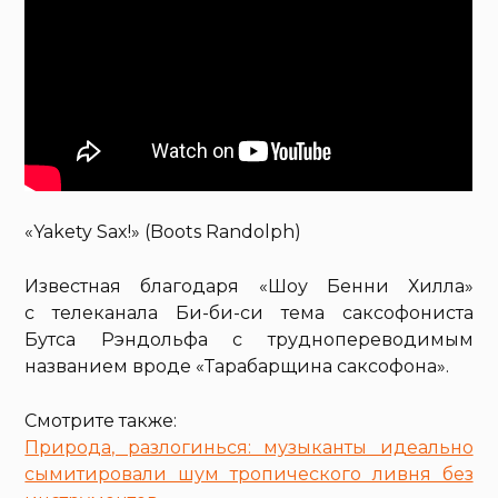
«Yakety Sax!» (Boots Randolph)
Известная благодаря «Шоу Бенни Хилла»
с телеканала Би-би-си тема саксофониста
Бутса Рэндольфа с труднопереводимым
названием вроде «Тарабарщина саксофона».
Смотрите также:
Природа, разлогинься: музыканты идеально
сымитировали шум тропического ливня без