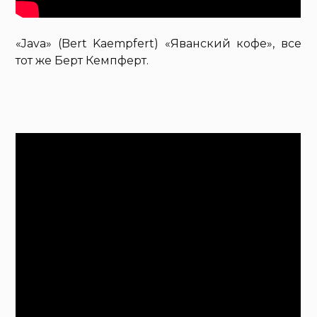
«Java» (Bert Kaempfert) «Яванский кофе», все
тот же Берт Кемпферт.