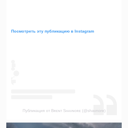
Посмотреть эту публикацию в Instagram
Публикация от Bʀᴇɴᴛ Sʜᴀᴠɴᴏʀᴇ (@shavnore)