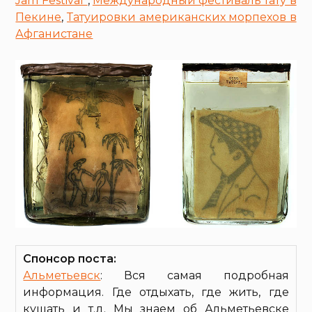
Jam Festival”
,
Международный фестиваль тату в
Пекине
,
Татуировки американских морпехов в
Афганистане
Спонсор поста:
Альметьевск
: Вся самая подробная
информация. Где отдыхать, где жить, где
кушать и т.д. Мы знаем об Альметьевске