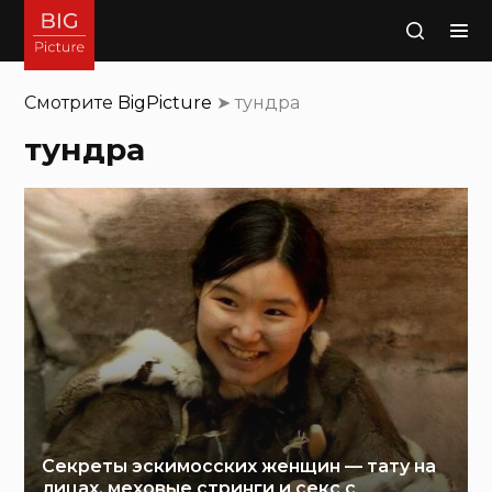
Поиск
Смотрите
BigPicture
➤
тундра
тундра
Секреты эскимосских женщин — тату на
лицах, меховые стринги и секс с