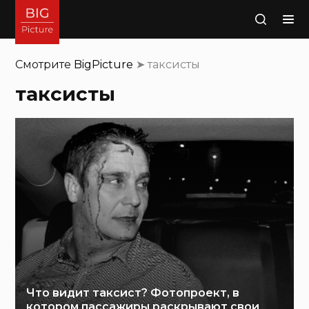
Поиск
Смотрите
BigPicture
➤
таксисты
таксисты
Что видит таксист? Фотопроект, в
котором пассажиры раскрывают свои