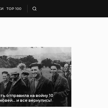
КИ
TOP 100
Поиск
ть отправила на войну 10
новей… и все вернулись!