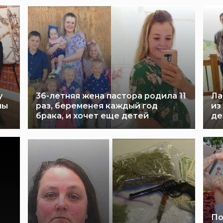
у
36-летняя жена пастора родила 11
Ла
ны
раз, беременея каждый год
из
брака, и хочет еще детей
де
По