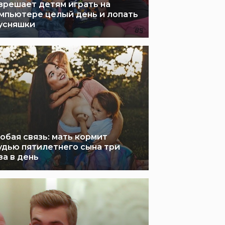
зрешает детям играть на
мпьютере целый день и лопать
усняшки
обая связь: мать кормит
удью пятилетнего сына три
за в день