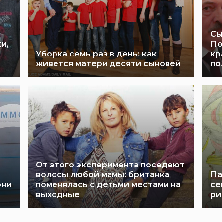
Сы
и,
По
Уборка семь раз в день: как
кр
живется матери десяти сыновей
по
От этого эксперимента поседеют
волосы любой мамы: британка
Па
они
поменялась с детьми местами на
се
выходные
ри