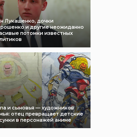
н Лукашенко, дочки
рошенко и другие неожиданно
асивые потомки известных
литиков
па и сыновья — художников
мья: отец превращает детские
сунки в персонажей аниме