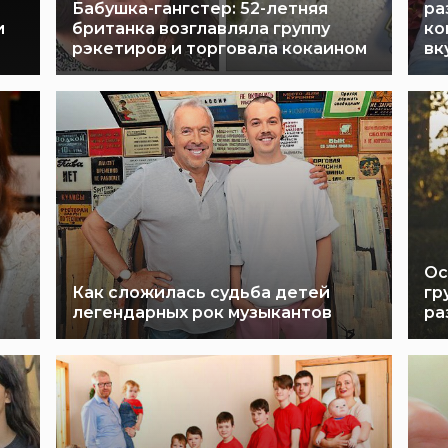
Бабушка-гангстер: 52-летняя
ра
и
британка возглавляла группу
ко
рэкетиров и торговала кокаином
вк
Ос
Как сложилась судьба детей
гр
легендарных рок музыкантов
ра