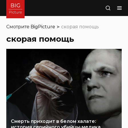
Поиск
Смотрите
BigPicture
➤
скорая помощь
скорая помощь
Смерть приходит в белом халате:
история серийного убийцы-медика