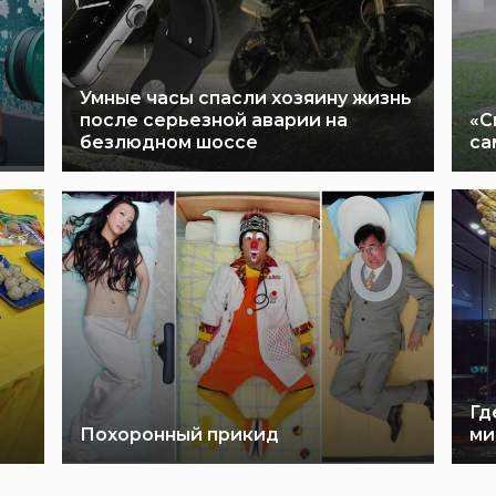
Умные часы спасли хозяину жизнь
после серьезной аварии на
«С
безлюдном шоссе
са
Гд
Похоронный прикид
ми