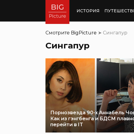
ИСТОРИЯ
ПУТЕШЕСТВ
Смотрите
BigPicture
➤
Сингапур
Сингапур
Порнозвезда 90-х Аннабель Чон
Как из гэнгбенга и БДСМ плавн
перейти в IT