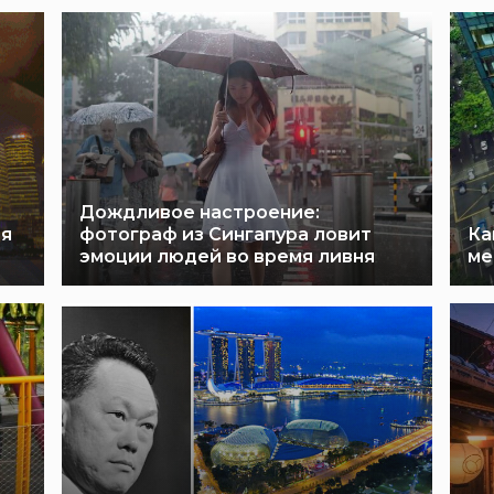
Дождливое настроение:
ия
фотограф из Сингапура ловит
Ка
эмоции людей во время ливня
ме