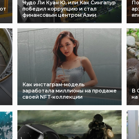
Чудо Ли Куан Ю, или Как Сингапур
По
уют
победил коррупцию и стал
ар
финансовым центром Азии
яп
Как инстаграм-модель
заработала миллионы на продаже
В 
своей NFT-коллекции
на