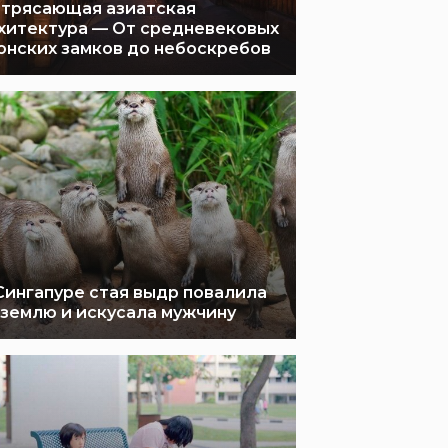
трясающая азиатская
хитектура — От средневековых
онских замков до небоскребов
Сингапуре стая выдр повалила
 землю и искусала мужчину