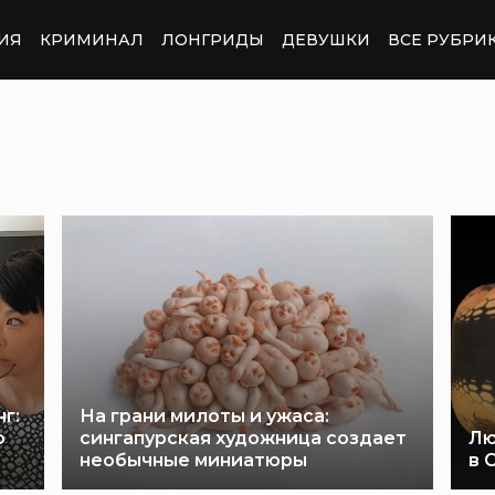
ИЯ
КРИМИНАЛ
ЛОНГРИДЫ
ДЕВУШКИ
ВСЕ РУБРИ
г:
На грани милоты и ужаса:
о
сингапурская художница создает
Лю
необычные миниатюры
в 