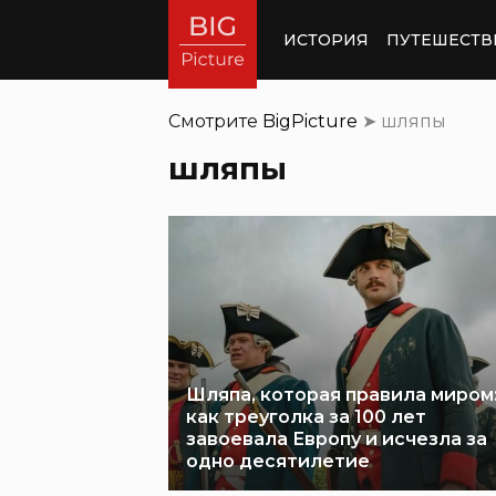
ИСТОРИЯ
ПУТЕШЕСТВ
Смотрите
BigPicture
➤
шляпы
шляпы
Шляпа, которая правила миром
как треуголка за 100 лет
завоевала Европу и исчезла за
одно десятилетие