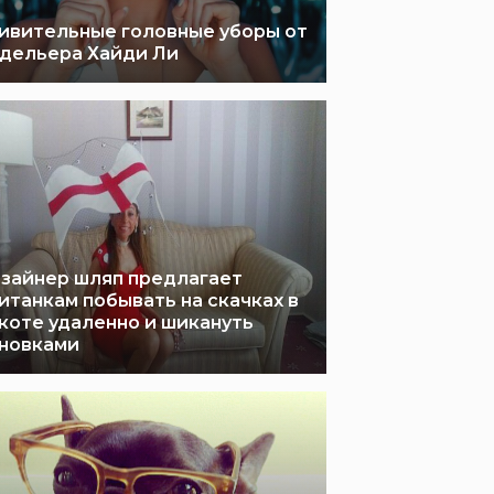
ивительные головные уборы от
дельера Хайди Ли
зайнер шляп предлагает
итанкам побывать на скачках в
коте удаленно и шикануть
новками