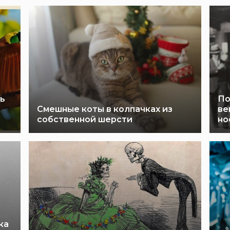
ь
По
Смешные коты в колпачках из
ве
собственной шерсти
но
ка