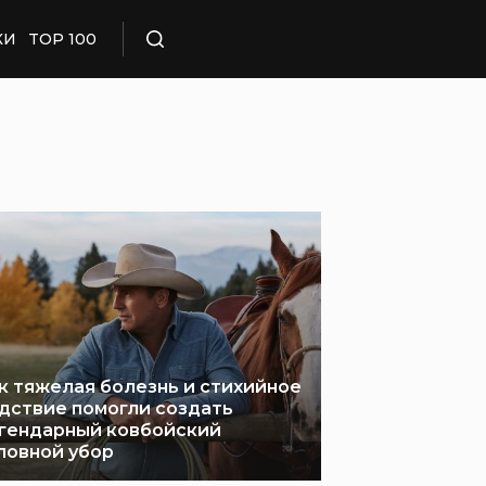
КИ
TOP 100
Поиск
к тяжелая болезнь и стихийное
дствие помогли создать
гендарный ковбойский
ловной убор