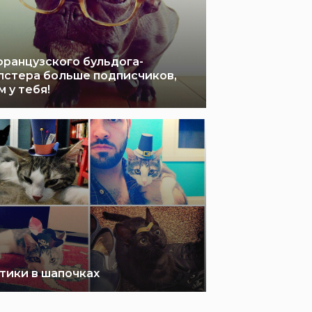
французского бульдога-
пстера больше подписчиков,
м у тебя!
тики в шапочках