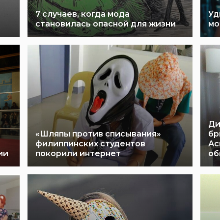
7 случаев, когда мода
Уд
становилась опасной для жизни
мо
Ди
«Шляпы против списывания»
бр
филиппинских студентов
Ас
ии
покорили интернет
об