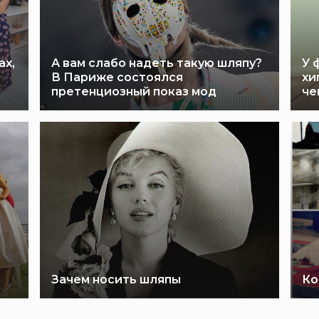
ах,
А вам слабо надеть такую шляпу?
У 
В Париже состоялся
хи
претенциозный показ мод
че
Зачем носить шляпы
Ко