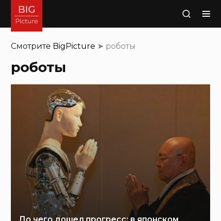
Поиск
Смотрите
BigPicture
➤
роботы
роботы
До чего дошел прогресс: в японском