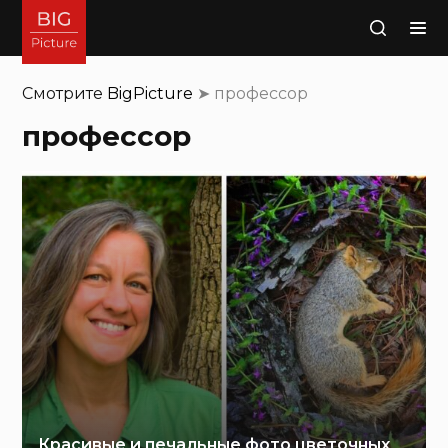
Поиск
Смотрите
BigPicture
➤
профессор
профессор
Красивые и печальные фото цветочных