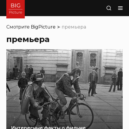
Поиск
Смотрите
BigPicture
➤
премьера
премьера
Интересные факты о фильме