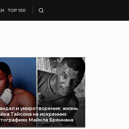
КИ
TOP 100
Поиск
андал и умиротворение: жизнь
йка Тайсона на искренних
тографиях Майкла Бреннана