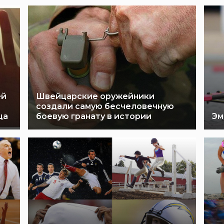
ей
Швейцарские оружейники
создали самую бесчеловечную
ца
боевую гранату в истории
Эм