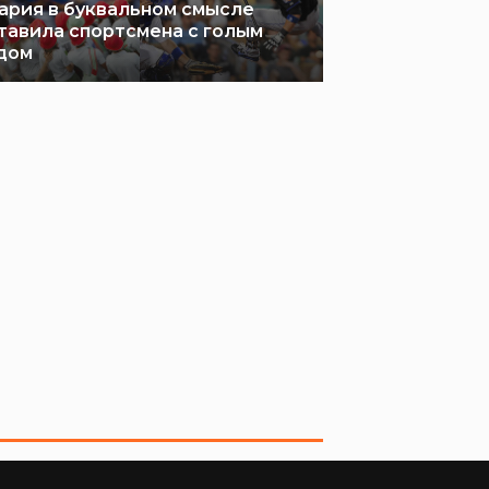
ария в буквальном смысле
тавила спортсмена с голым
дом