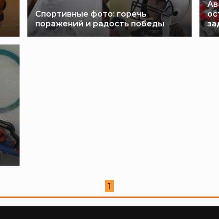
Ав
Спортивные фото: горечь
ос
поражений и радость победы
за
1