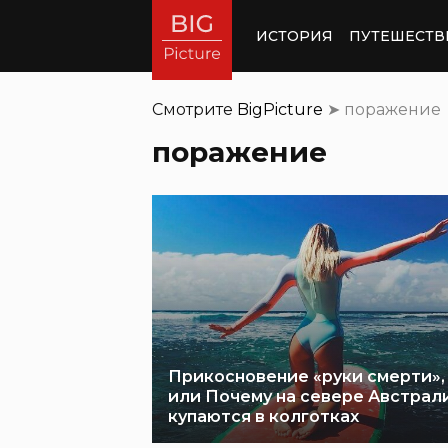
ИСТОРИЯ
ПУТЕШЕСТВ
Смотрите
BigPicture
➤
поражение
поражение
Прикосновение «руки смерти»,
или Почему на севере Австрал
купаются в колготках