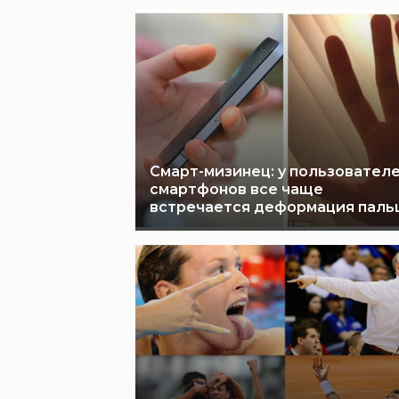
Смарт-мизинец: у пользовател
смартфонов все чаще
встречается деформация паль