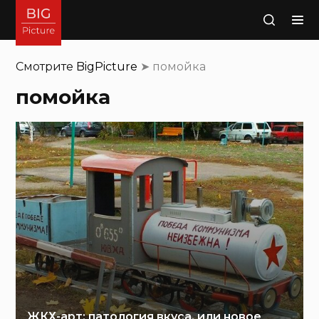
Поиск
Смотрите
BigPicture
➤
помойка
помойка
ЖКХ-арт: патология вкуса, или новое