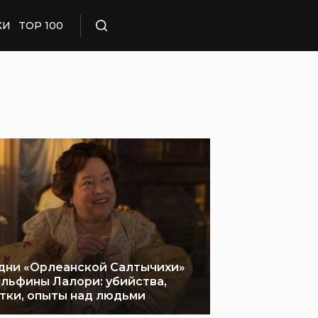
КИ
TOP 100
Поиск
дни «Орлеанской Салтычихи»
льфины Лалори: убийства,
тки, опыты над людьми