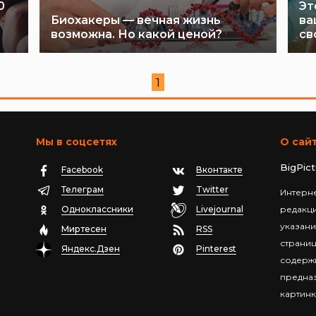
0
Эт
Биохакеры — вечная жизнь
ва
возможна. Но какой ценой?
св
1
Мы в соцсетях
О сай
BigPic
Facebook
Вконтакте
Телеграм
Twitter
Интерне
Одноклассники
Livejournal
редакц
указани
Миртесен
RSS
страниц
Яндекс.Дзен
Pinterest
содержи
предназ
картинк