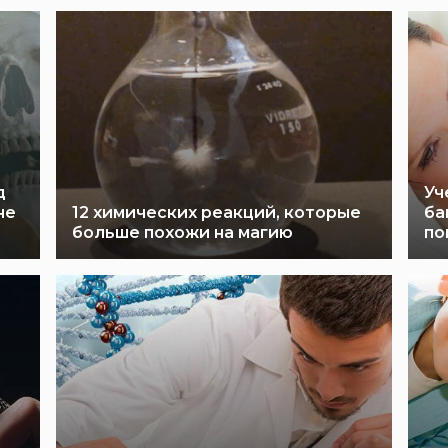
д
Уч
не
12 химических реакций, которые
ба
больше похожи на магию
по