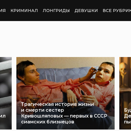
ИЯ
КРИМИНАЛ
ЛОНГРИДЫ
ДЕВУШКИ
ВСЕ РУБРИ
Трагическая история жизни
и смерти сестер
Бу
ил
Кривошляповых — первых в СССР
Де
сиамских близнецов
пы