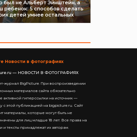
о был не Альберт Эйнштейн, а
ш ребенок: 5 способов сделать
оих детей умнее остальных
те Новости в фотографиях
ture.ru — НОВОСТИ В ФОТОГРАФИЯХ
т-журнал BigPicture. При воспроизведении
ионных материалов сайта обязательно
е активной гиперссылки на источник —
у с этой публикацией на bigpicture.ru. Сайт
т материалы, которые могут быть не
начены для лиц младше 18 лет. Все права на
и и тексты принадлежат их авторам.