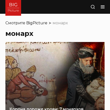
Поиск
Смотрите
BigPicture
➤
монарх
монарх
Корона дороже крови: 7 монархов,