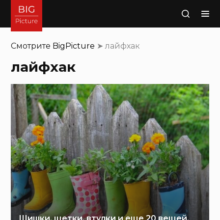
Поиск
Смотрите
BigPicture
➤
лайфхак
лайфхак
Шишки, щетки, втулки и еще 20 вещей,