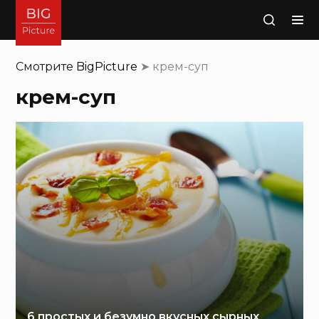
Поиск
Смотрите
BigPicture
➤
крем-суп
крем-суп
6 простых и безумно вкусных сырных