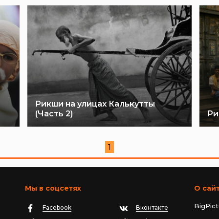
Рикши на улицах Калькутты
(Часть 2)
Ри
1
Мы в соцсетях
О сай
BigPic
Facebook
Вконтакте