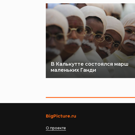
В Калькутте состоялся марш
маленьких Ганди
BigPicture.ru
О проекте