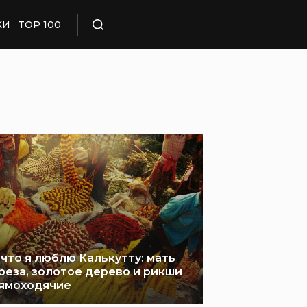
КИ
TOP 100
Поиск
 что я люблю Калькутту: мать
реза, золотое дерево и рикши
ямоходячие