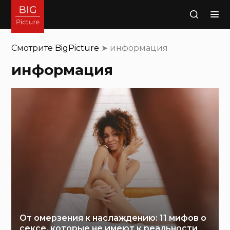
Поиск
Смотрите
BigPicture
➤
информация
информация
От омерзения к наслаждению: 11 мифов о
сексе, которые не имеют к реальности