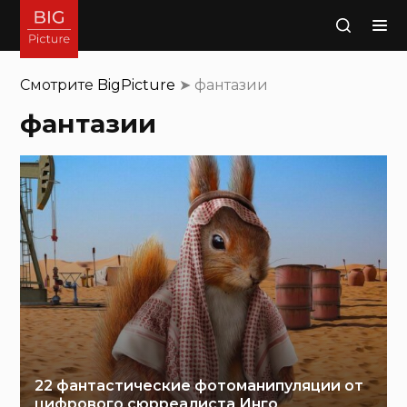
Поиск
Смотрите
BigPicture
➤
фантазии
фантазии
22 фантастические фотоманипуляции от
цифрового сюрреалиста Инго