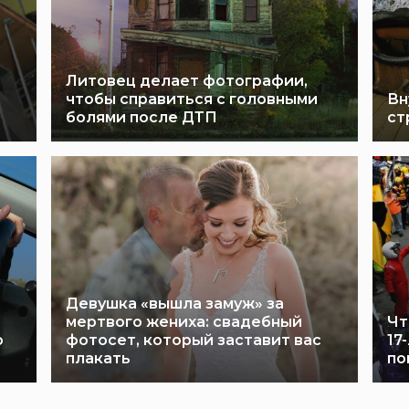
Литовец делает фотографии,
чтобы справиться с головными
Вн
болями после ДТП
ст
Девушка «вышла замуж» за
мертвого жениха: свадебный
Чт
о
фотосет, который заставит вас
17
плакать
по