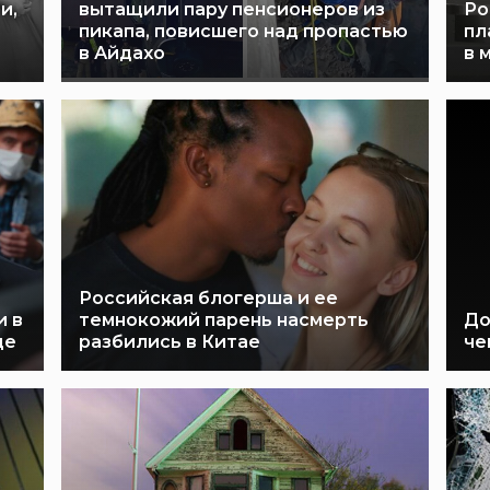
и,
вытащили пару пенсионеров из
Ро
пикапа, повисшего над пропастью
пл
в Айдахо
в 
Российская блогерша и ее
и в
темнокожий парень насмерть
До
ще
разбились в Китае
че