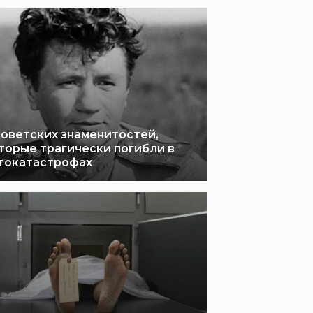
советских знаменитостей,
торые трагически погибли в
токатастрофах