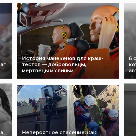
История манекенов для краш-
6 
раг
тестов — добровольцы,
ко
мертвецы и свиньи
ав
жа
Невероятное спасение: как