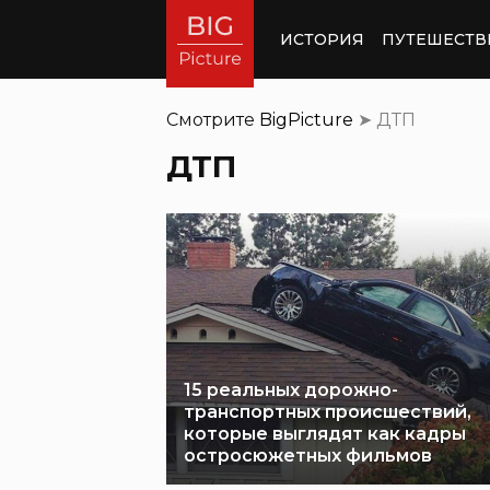
ИСТОРИЯ
ПУТЕШЕСТВ
Смотрите
BigPicture
➤
ДТП
ДТП
15 реальных дорожно-
транспортных происшествий,
которые выглядят как кадры
остросюжетных фильмов