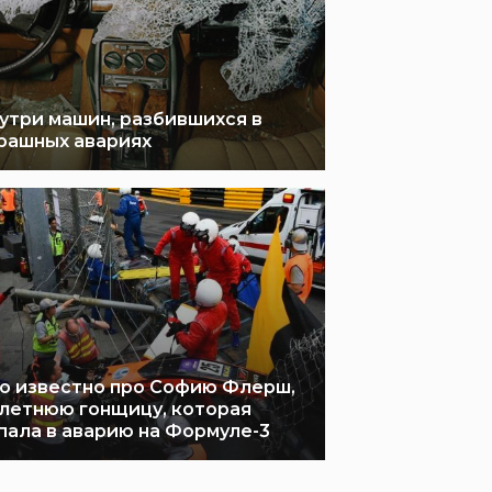
утри машин, разбившихся в
рашных авариях
о известно про Софию Флерш,
-летнюю гонщицу, которая
пала в аварию на Формуле-3