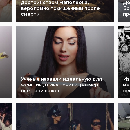
достоинством Наполеона,
До
вероломно похищенным после
Бо
смерти
пр
Ученые назвали идеальную для
Из
ь
женщин длину пениса: размер
им
все-таки важен
се