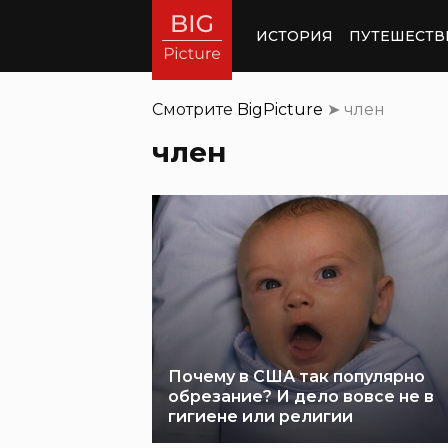
ИСТОРИЯ
ПУТЕШЕСТВ
Смотрите
BigPicture
➤
член
член
Почему в США так популярно
обрезание? И дело вовсе не в
гигиене или религии