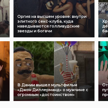
Оргия на высшем уровне: внутри
элитного секс-клуба, куда
Хр
наведываются голливудские
де
звезды и богачи
ба
В Дании вышел мультфильм
От
«Джон Диллерманд» о мужчине с
пу
огромным «достоинством»
пр