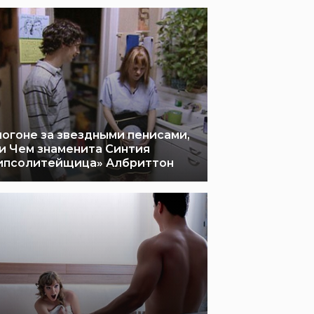
погоне за звездными пенисами,
и Чем знаменита Синтия
ипсолитейщица» Албриттон