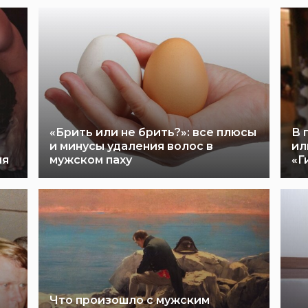
«Брить или не брить?»: все плюсы
В 
и минусы удаления волос в
ил
ия
мужском паху
«Г
Что произошло с мужским