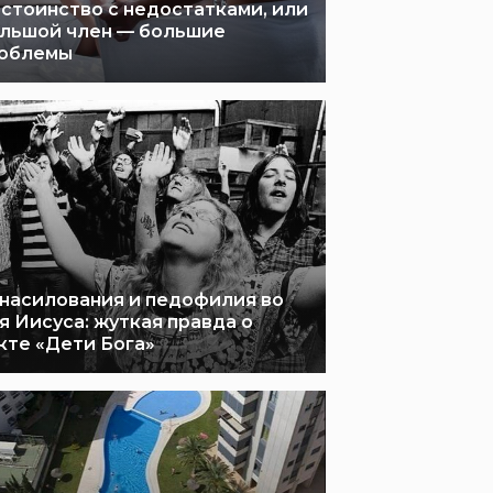
стоинство с недостатками, или
льшой член — большие
облемы
насилования и педофилия во
я Иисуса: жуткая правда о
кте «Дети Бога»