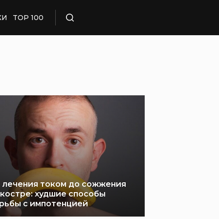
КИ
TOP 100
Поиск
 лечения током до сожжения
 костре: худшие способы
рьбы с импотенцией