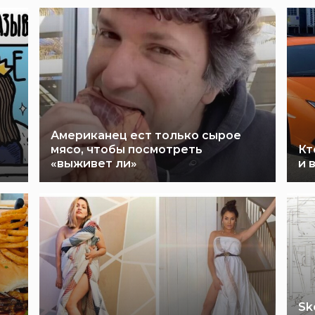
Американец ест только сырое
мясо, чтобы посмотреть
Кт
«выживет ли»
и 
Sk