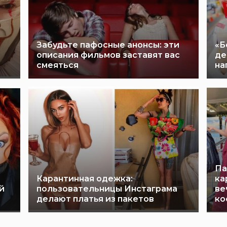
Забудьте пафосные анонсы: эти
«Б
описания фильмов заставят вас
де
смеяться
на
Па
Карантинная одежка:
ка
й
пользовательницы Инстаграма
ве
делают платья из пакетов
ко