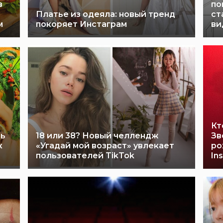
в
по
Платье из одеяла: новый тренд
ст
м
покоряет Инстаграм
ви
Кт
ть
18 или 38? Новый челлендж
Зв
к
«Угадай мой возраст» увлекает
ро
пользователей TikTok
In