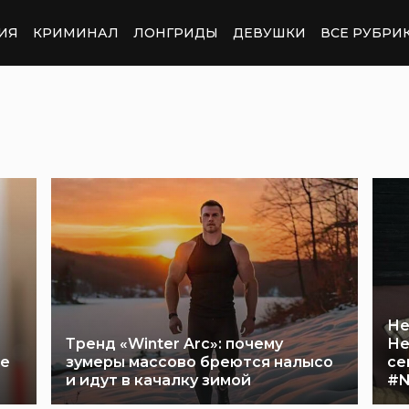
ИЯ
КРИМИНАЛ
ЛОНГРИДЫ
ДЕВУШКИ
ВСЕ РУБРИ
Не
Тренд «Winter Arc»: почему
Не
ые
зумеры массово бреются налысо
се
и идут в качалку зимой
#N