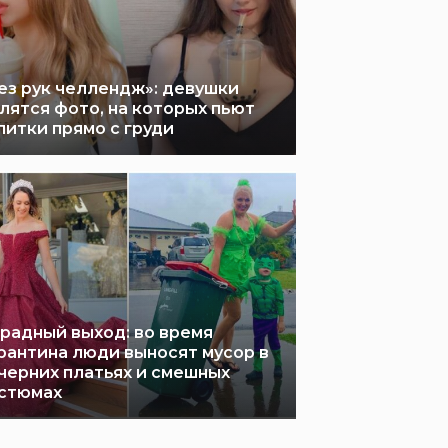
ез рук челлендж»: девушки
лятся фото, на которых пьют
питки прямо с груди
радный выход: во время
рантина люди выносят мусор в
черних платьях и смешных
стюмах