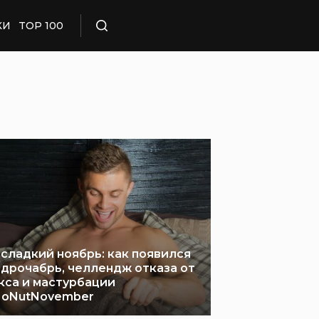
КИ
TOP 100
Поиск
сладкий ноябрь: как появился
дрочабрь, челлендж отказа от
кса и мастурбации
oNutNovember