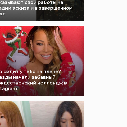
казывают свои работы на
адии эскиза и в завершенном
де
о сидит у тебя на плече?
езды начали забавный
ждественский челлендж в
stagram