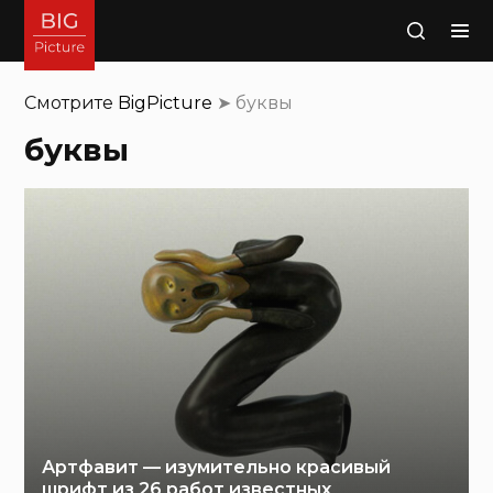
Поиск
Смотрите
BigPicture
➤
буквы
буквы
Артфавит — изумительно красивый
шрифт из 26 работ известных