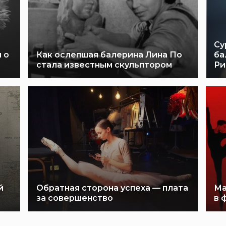
Су
 о
Как ослепшая балерина Лина По
ба
стала известным скульптором
Ри
й
Обратная сторона успеха — плата
Ма
за совершенство
в 