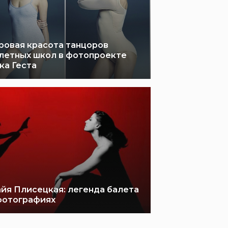
ровая красота танцоров
летных школ в фотопроекте
ка Геста
йя Плисецкая: легенда балета
фотографиях