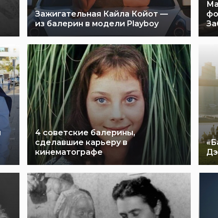
Ма
Зажигательная Кайла Койот —
фо
из балерин в модели Playboy
За
я
4 советские балерины,
сделавшие карьеру в
«Б
кинематографе
Дэ