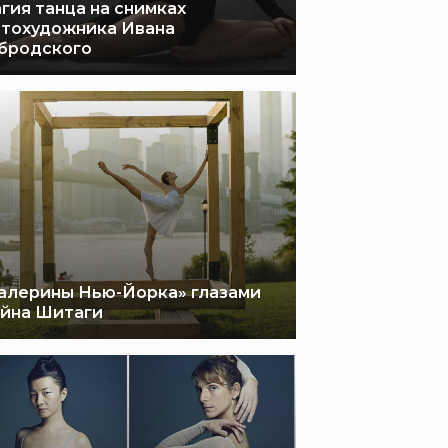
гия танца на снимках
тохудожника Ивана
бродского
алерины Нью-Йорка» глазами
йна Шитаги