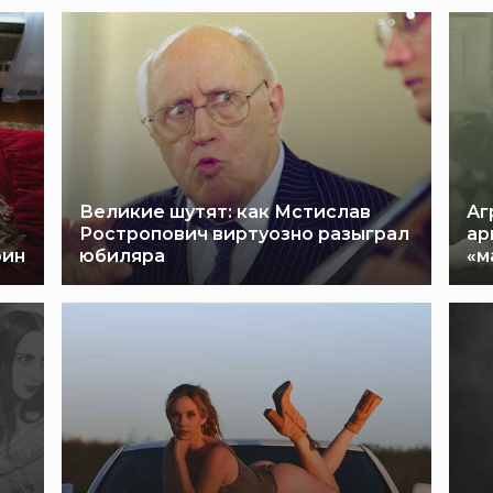
Великие шутят: как Мстислав
Аг
Ростропович виртуозно разыграл
ар
рин
юбиляра
«м