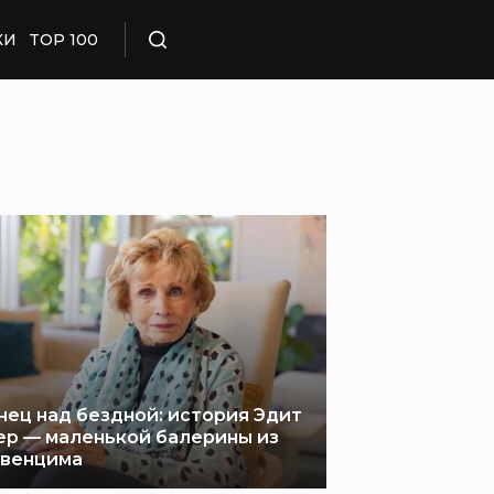
КИ
TOP 100
Поиск
нец над бездной: история Эдит
ер — маленькой балерины из
венцима