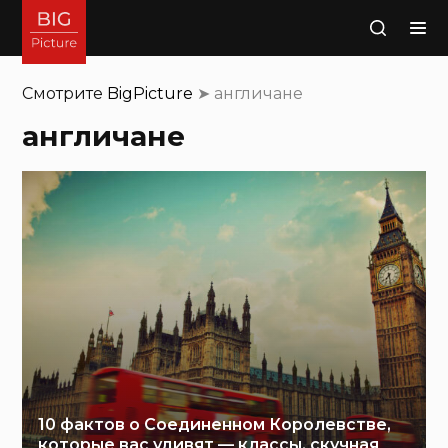
Поиск
Смотрите
BigPicture
➤
англичане
англичане
10 фактов о Соединенном Королевстве,
которые вас удивят — классы, скучная