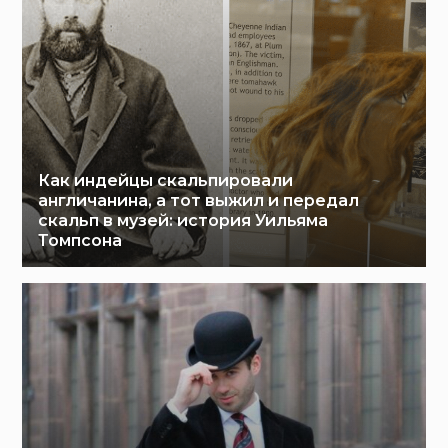
Как индейцы скальпировали
англичанина, а тот выжил и передал
скальп в музей: история Уильяма
Томпсона