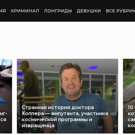
ИЯ
КРИМИНАЛ
ЛОНГРИДЫ
ДЕВУШКИ
ВСЕ РУБРИ
Странная история доктора
10
нг-
Хоппера — ампутанта, участника
ко
лся
космической программы и
са
извращенца
ко