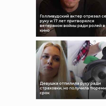
Голливудский актер отрезал с
руку и 17 лет притворялся
ветераном войны ради ролей в
кино
Девушка отпилила руку ради
страховки, но получила тюрем
срок