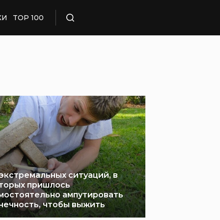
КИ
TOP 100
Поиск
 экстремальных ситуаций, в
торых пришлось
мостоятельно ампутировать
нечность, чтобы выжить