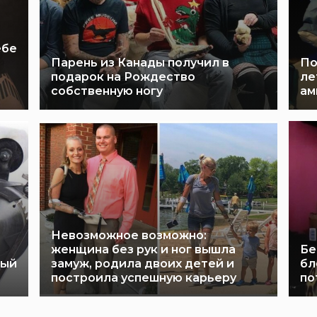
ебе
Парень из Канады получил в
По
подарок на Рождество
ле
собственную ногу
ам
Невозможное возможно:
женщина без рук и ног вышла
Бе
ный
замуж, родила двоих детей и
бл
построила успешную карьеру
по