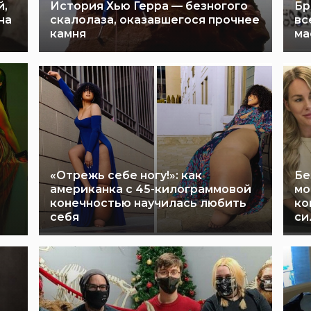
й,
История Хью Герра — безногого
Бр
на
скалолаза, оказавшегося прочнее
вс
камня
ма
«Отрежь себе ногу!»: как
Бе
е
американка с 45-килограммовой
мо
конечностью научилась любить
ко
себя
си