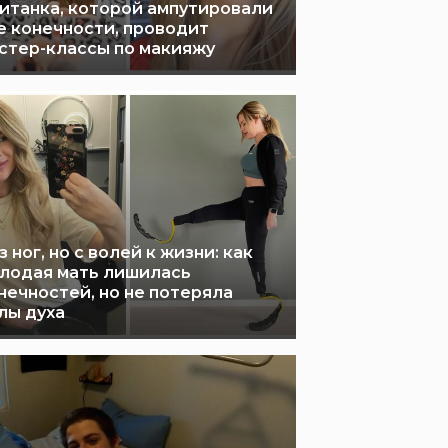
итанка, которой ампутировали
е конечности, проводит
стер-классы по макияжу
з ног, но с волей к жизни: как
лодая мать лишилась
нечностей, но не потеряла
лы духа