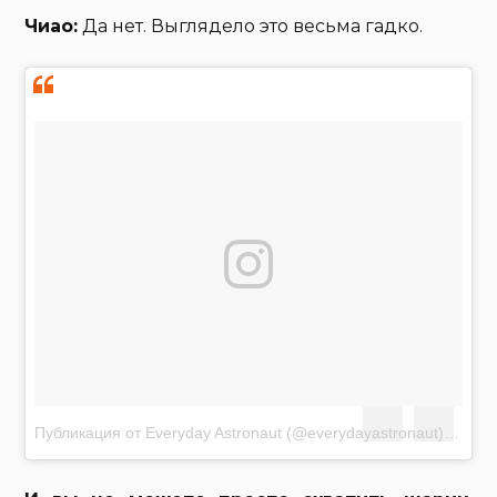
Чиао:
Да нет. Выглядело это весьма гадко.
Публикация от Everyday Astronaut (@everydayastronaut)
Окт 2 