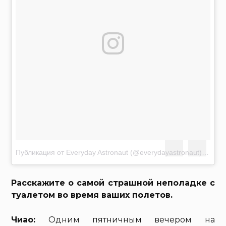
Публикация от Everyday Astronaut (@everydayastronaut)
Мар 18
Расскажите о самой страшной неполадке с
туалетом во время ваших полетов.
Чиао:
Одним пятничным вечером на