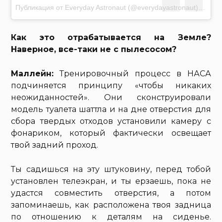
Публикация от Everyday Astronaut (@everydayastronaut)
Фев 4 
Как это отрабатывается на Земле?
Наверное, все-таки не с пылесосом?
Маллейн:
Тренировочный процесс в НАСА
подчиняется принципу «чтобы никаких
неожиданностей». Они сконструировали
модель туалета шаттла и на дне отверстия для
сбора твердых отходов установили камеру с
фонариком, который фактически освещает
твой задний проход.
Ты садишься на эту штуковину, перед тобой
установлен телеэкран, и ты ерзаешь, пока не
удастся совместить отверстия, а потом
запоминаешь, как расположена твоя задница
по отношению к деталям на сиденье.