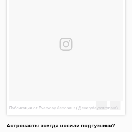
Публикация от Everyday Astronaut (@everydayastronaut)
Авг 6 
Астронавты всегда носили подгузники?