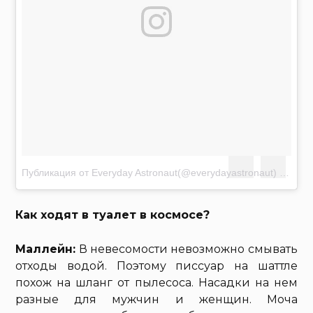
Публикация от Everyday Astronaut(@everydayastronaut)
Май 14
Как ходят в туалет в космосе?
Маллейн:
В невесомости невозможно смывать
отходы водой. Поэтому писсуар на шаттле
похож на шланг от пылесоса. Насадки на нем
разные для мужчин и женщин. Моча