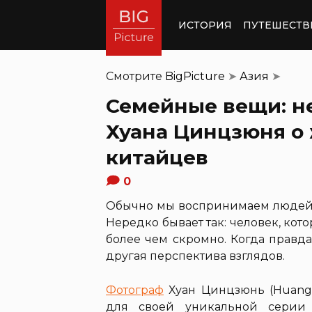
ИСТОРИЯ
ПУТЕШЕСТВ
Смотрите
BigPicture
➤
Азия
➤
Семейные вещи: н
Хуана Цинцзюня о
китайцев
0
Обычно мы воспринимаем людей т
Нередко бывает так: человек, кот
более чем скромно. Когда правд
другая перспектива взглядов.
Фотограф
Хуан Цинцзюнь (Huang 
для своей уникальной серии