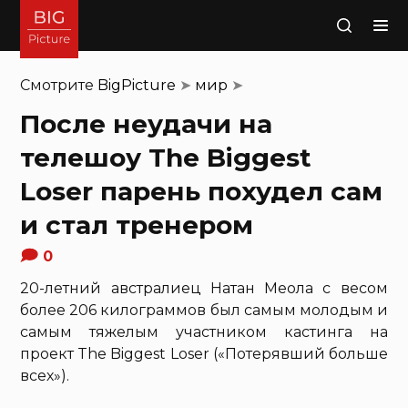
Поиск
Смотрите
BigPicture
➤
мир
➤
После неудачи на
телешоу The Biggest
Loser парень похудел сам
и стал тренером
0
20-летний австралиец Натан Меола с весом
более 206 килограммов был самым молодым и
самым тяжелым участником кастинга на
проект The Biggest Loser («Потерявший больше
всех»).