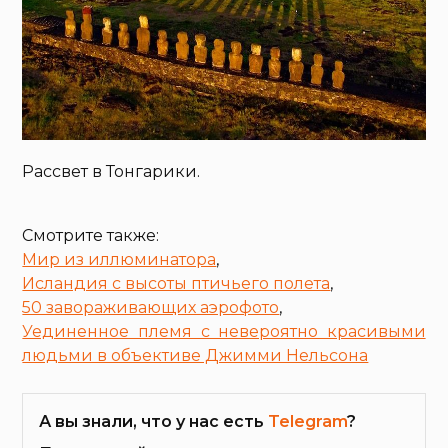
Рассвет в Тонгарики.
Смотрите также:
Мир из иллюминатора
,
Исландия с высоты птичьего полета
,
50 завораживающих аэрофото
,
Уединенное племя с невероятно красивыми
людьми в объективе Джимми Нельсона
А вы знали, что у нас есть
Telegram
?