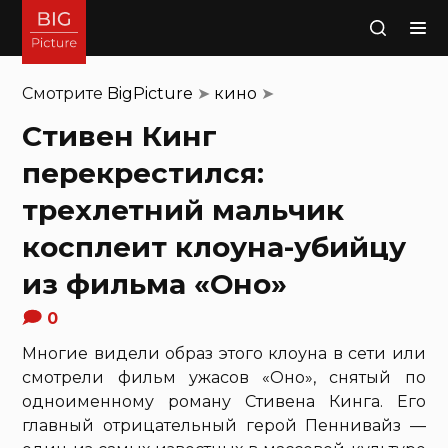
Поиск
Смотрите
BigPicture
➤
кино
➤
Стивен Кинг
перекрестился:
трехлетний мальчик
косплеит клоуна-убийцу
из фильма «Оно»
0
Многие видели образ этого клоуна в сети или
смотрели фильм ужасов «Оно», снятый по
одноименному роману Стивена Кинга. Его
главный отрицательный герой Пеннивайз —