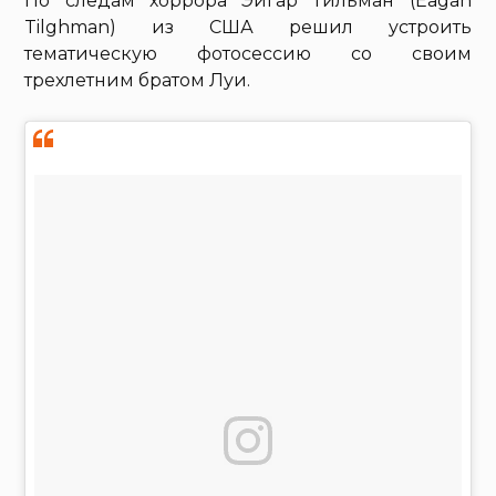
По следам хоррора Эйгар Тильман (Eagan
Tilghman) из США решил устроить
тематическую фотосессию со своим
трехлетним братом Луи.