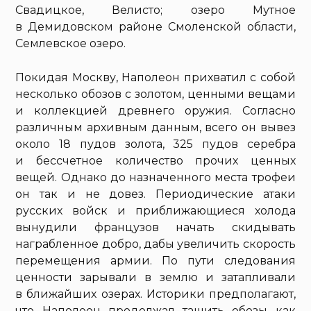
Свадицкое, Велисто; озеро Мутное
в Демидовском районе Смоленской области,
Семлевское озеро.
Покидая Москву, Наполеон прихватил с собой
несколько обозов с золотом, ценными вещами
и коллекцией древнего оружия. Согласно
различным архивным данным, всего он вывез
около 18 пудов золота, 325 пудов серебра
и бессчетное количество прочих ценных
вещей. Однако до назначенного места трофеи
он так и не довез. Периодические атаки
русских войск и приближающиеся холода
вынудили французов начать скидывать
награбленное добро, дабы увеличить скорость
перемещения армии. По пути следования
ценности зарывали в землю и затапливали
в ближайших озерах. Историки предполагают,
что Наполеон продолжал тащить обозы как