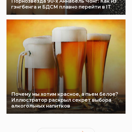
Порнозвезда 90-х Аннабель Чонг: Как из
гэнгбенга и БДСМ плавно перейти в IT
Почему мы хотим красное, а пьем белое?
Иллюстратор раскрыл секрет выбора
алкогольных напитков