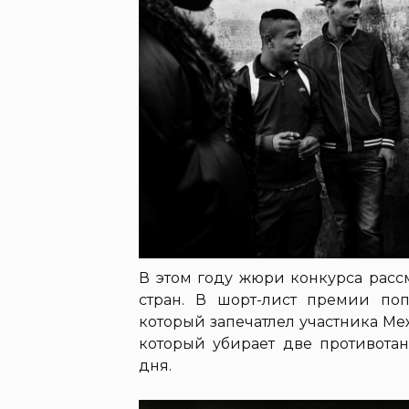
В этом году жюри конкурса рассм
стран. В шорт-лист премии по
который запечатлел участника М
который убирает две противота
дня.