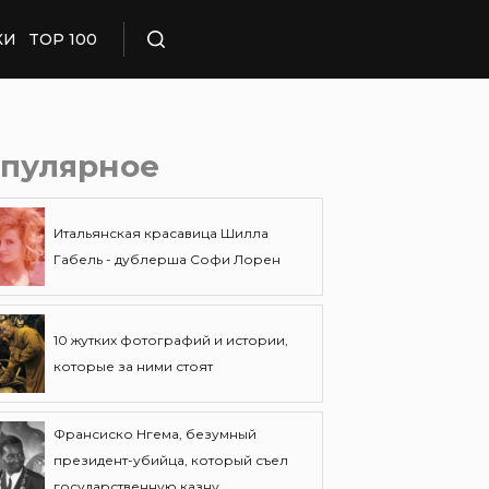
КИ
TOP 100
Поиск
пулярное
Итальянская красавица Шилла
Габель - дублерша Софи Лорен
10 жутких фотографий и истории,
которые за ними стоят
Франсиско Нгема, безумный
президент-убийца, который съел
государственную казну