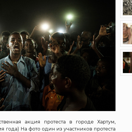
ственная акция протеста в городе Хартум,
ия года) На фото один из участников протеста