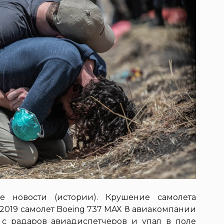
е новости (истории). Крушение самолета
 2019 самолет Boeing 737 MAX 8 авиакомпании
с радаров авиадиспетчеров и упал в поле