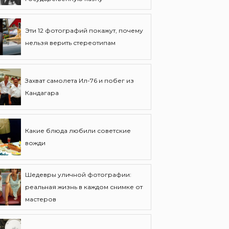
Эти 12 фотографий покажут, почему
нельзя верить стереотипам
Захват самолета Ил-76 и побег из
Кандагара
Какие блюда любили советские
вожди
Шедевры уличной фотографии:
реальная жизнь в каждом снимке от
мастеров