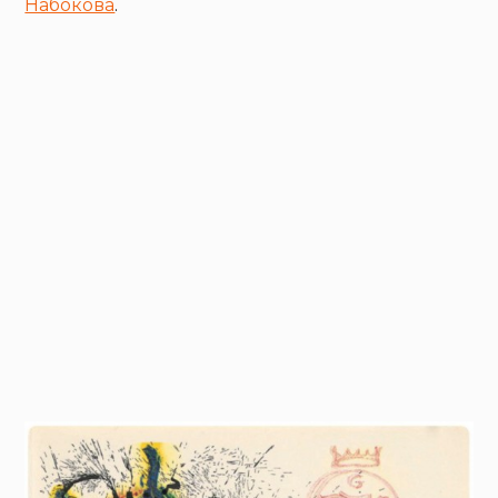
Набокова
.