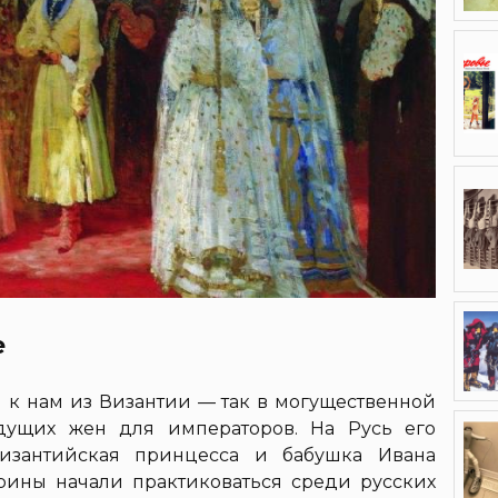
е
к нам из Византии — так в могущественной
дущих жен для императоров. На Русь его
изантийская принцесса и бабушка Ивана
трины начали практиковаться среди русских