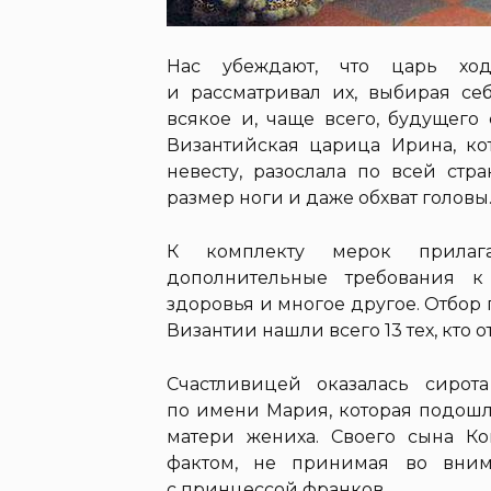
Нас убеждают, что царь ход
и рассматривал их, выбирая се
всякое и, чаще всего, будущего
Византийская царица Ирина, кот
невесту, разослала по всей стр
размер ноги и даже обхват головы
К комплекту мерок прилага
дополнительные требования к
здоровья и многое другое. Отбор
Византии нашли всего 13 тех, кто 
Счастливицей оказалась сирот
по имени Мария, которая подошла
матери жениха. Своего сына Ко
фактом, не принимая во вним
с принцессой франков.