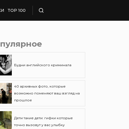
КИ
TOP 100
Поиск
пулярное
Будни английского криминала
40 архивных фото, которые
возможно поменяют ваш взгляд на
прошлое
Дети такие дети: гифки которые
точно вызовут у вас улыбку