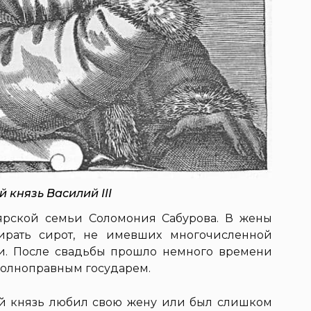
 князь Василий III
оярской семьи Соломония Сабурова. В жены
ирать сирот, не имевших многочисленной
и. После свадьбы прошло немного времени
 полноправным государем.
ий князь любил свою жену или был слишком