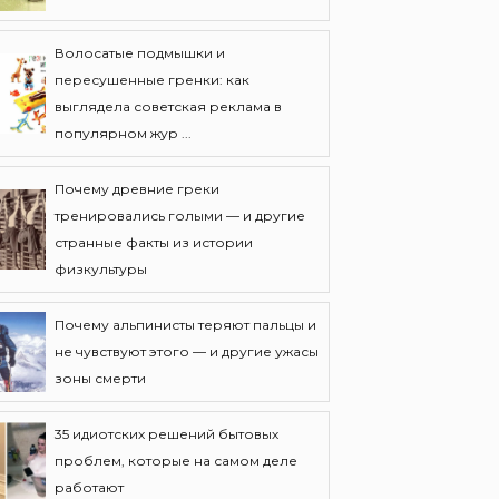
Волосатые подмышки и
пересушенные гренки: как
выглядела советская реклама в
популярном жур ...
Почему древние греки
тренировались голыми — и другие
странные факты из истории
физкультуры
Почему альпинисты теряют пальцы и
не чувствуют этого — и другие ужасы
зоны смерти
35 идиотских решений бытовых
проблем, которые на самом деле
работают