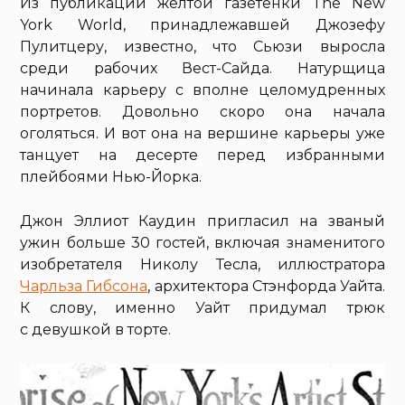
Из публикаций желтой газетенки The New
York World, принадлежавшей Джозефу
Пулитцеру, известно, что Сьюзи выросла
среди рабочих Вест-Сайда. Натурщица
начинала карьеру с вполне целомудренных
портретов. Довольно скоро она начала
оголяться. И вот она на вершине карьеры уже
танцует на десерте перед избранными
плейбоями Нью-Йорка.
Джон Эллиот Каудин пригласил на званый
ужин больше 30 гостей, включая знаменитого
изобретателя Николу Тесла, иллюстратора
Чарльза Гибсона
, архитектора Стэнфорда Уайта.
К слову, именно Уайт придумал трюк
с девушкой в торте.