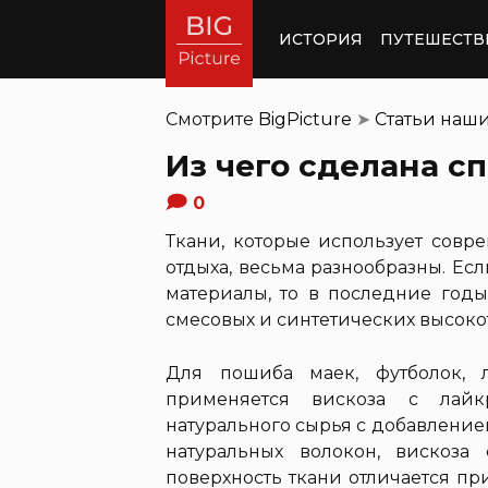
ИСТОРИЯ
ПУТЕШЕСТВ
Смотрите
BigPicture
➤
Статьи наш
Из чего сделана с
0
Ткани, которые использует сов
отдыха, весьма разнообразны. Е
материалы, то в последние годы
смесовых и синтетических высоко
Для пошиба маек, футболок, 
применяется вискоза с лайкр
натурального сырья с добавление
натуральных волокон, вискоза
поверхность ткани отличается п