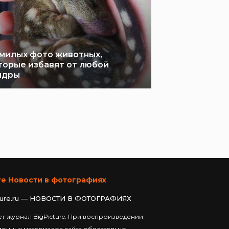
 милых фото животных,
торые избавят от любой
ндры
те Новости в фотографиях
ture.ru — НОВОСТИ В ФОТОГРАФИЯХ
т-журнал BigPicture. При воспроизведении
ионных материалов сайта обязательно