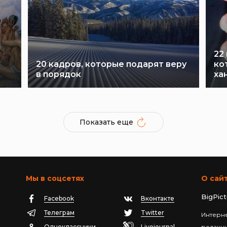
22
20 кадров, которые подарят веру
ко
в порядок
ха
Показать еще
Мы в соцсетях
О сай
BigPic
Facebook
Вконтакте
Телеграм
Twitter
Интерне
Одноклассники
Livejournal
редакц