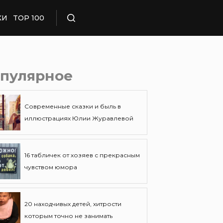
КИ
TOP 100
Поиск
пулярное
Современные сказки и быль в
иллюстрациях Юлии Журавлевой
16 табличек от хозяев с прекрасным
чувством юмора
20 находчивых детей, хитрости
которым точно не занимать