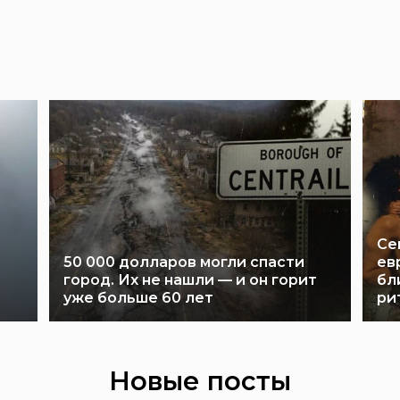
Се
50 000 долларов могли спасти
ев
город. Их не нашли — и он горит
бл
уже больше 60 лет
ри
Новые посты