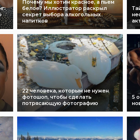
Почему мы хотим красное, а пьем
г:
белое? Иллюстратор раскрыл
Та
о
секрет выбора алкогольных
не
напитков
ак
22 человека, которым не нужен
фотошоп, чтобы сделать
5 
потрясающую фотографию
но