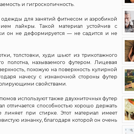
аемость и гигроскопичность.
к, одежды для занятий фитнесом и аэробикой
нием лайкры. Такой материал устойчив с
ки он не деформируется — не садится и не
тки, толстовки, худи шьют из трикотажного
го полотна, называемого футером. Лицевая
верхность, похожую на поверхность кулирной
годаря начесу с изнаночной стороны футер
золирующими свойствами.
стюмов используют также двухниточных футер
иал отличается способностью хорошо держать
е линяет при стирке. Этот материал имеет
вистую изнанку, благодаря которой он очень
.