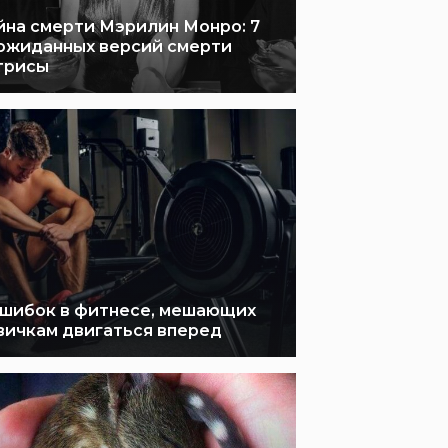
йна смерти Мэрилин Монро: 7
ожиданных версий смерти
трисы
ошибок в фитнесе, мешающих
вичкам двигаться вперед