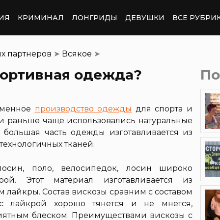
ИЯ
КРИМИНАЛ
ЛОНГРИДЫ
ДЕВУШКИ
ВСЕ РУБРИ
их партнеров
➤
Всякое
➤
портивная одежда?
По
ременное
производство одежды
для спорта и
сли раньше чаще использовались натуральные
 большая часть одежды изготавливается из
технологичных тканей.
лосин, поло, велосипедок, лосин широко
ой. Этот материал изготавливается из
м лайкры. Состав вискозы сравним с составом
 с лайкрой хорошо тянется и не мнется,
риятным блеском. Преимуществами вискозы с