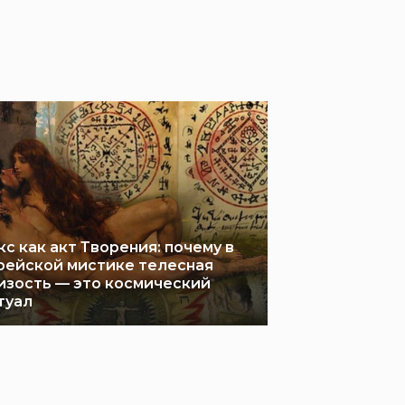
кс как акт Творения: почему в
рейской мистике телесная
изость — это космический
туал