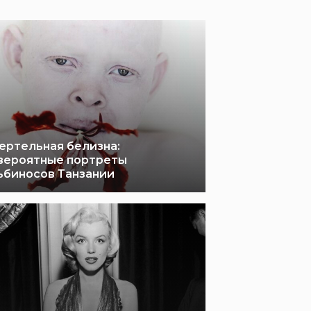
ертельная белизна:
вероятные портреты
ьбиносов Танзании