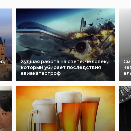
в,
Худшая работа на свете: человек,
См
который убирает последствия
не
авиакатастроф
ал