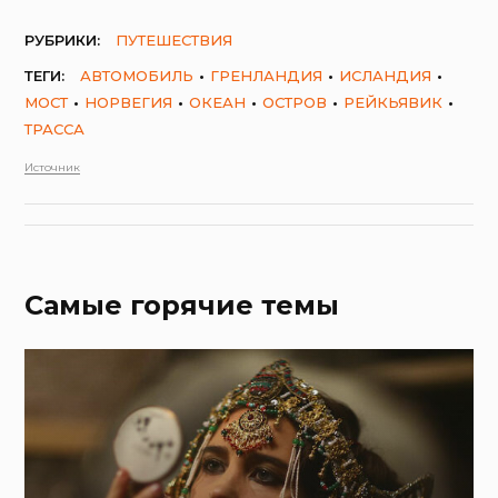
РУБРИКИ:
ПУТЕШЕСТВИЯ
ТЕГИ:
АВТОМОБИЛЬ
ГРЕНЛАНДИЯ
ИСЛАНДИЯ
МОСТ
НОРВЕГИЯ
ОКЕАН
ОСТРОВ
РЕЙКЬЯВИК
ТРАССА
Источник
Самые горячие темы