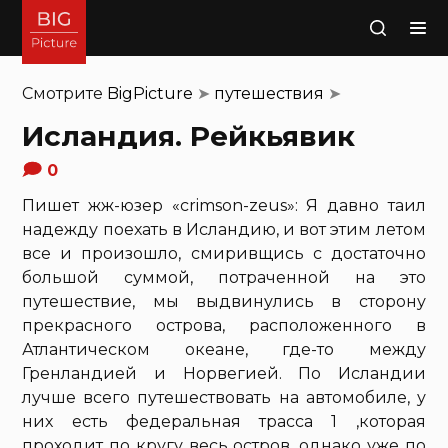
Поиск
Смотрите
BigPicture
➤
путешествия
➤
Исландия. Рейкьявик
0
Пишет жж-юзер «crimson-zeus»: Я давно таил
надежду поехать в Исландию, и вот этим летом
все и произошло, смиривщись с достаточно
большой суммой, потраченной на это
путешествие, мы выдвинулись в сторону
прекрасного острова, расположенного в
Атлантическом океане, где-то между
Гренландией и Норвегией. По Исландии
лучше всего путешествовать на автомобиле, у
них есть федеральная трасса 1 ,которая
проходит по кругу весь остров, однако уже по