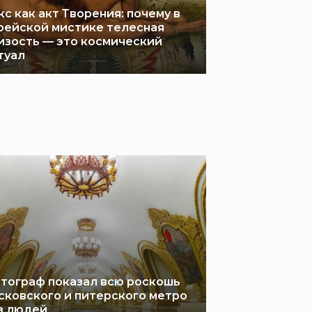
кс как акт Творения: почему в
рейской мистике телесная
изость — это космический
туал
тограф показал всю роскошь
сковского и питерского метро
з людей