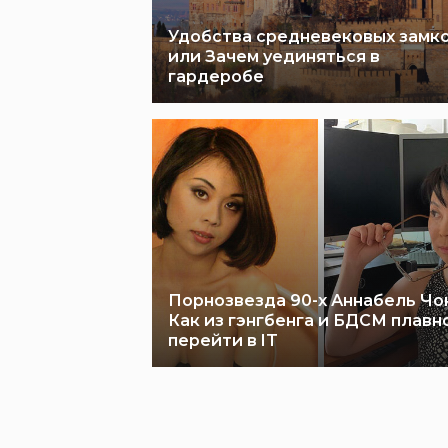
Удобства средневековых замко
или Зачем уединяться в
гардеробе
Порнозвезда 90-х Аннабель Чон
Как из гэнгбенга и БДСМ плавн
перейти в IT