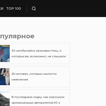
КИ
TOP 100
Поиск
пулярное
30 необычайно красивых птиц, о
которых вы, возможно, не слышали
25 человек, которых настигло
невезение
В последнюю ходку: как хоронили
криминальных авторитетов 90-х