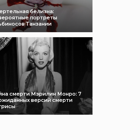
ертельная белизна:
вероятные портреты
ьбиносов Танзании
йна смерти Мэрилин Монро: 7
ожиданных версий смерти
трисы