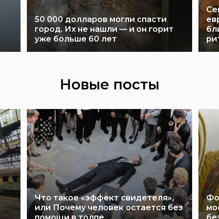
Се
50 000 долларов могли спасти
ев
город. Их не нашли — и он горит
бл
уже больше 60 лет
ри
Новые посты
Что такое «эффект свидетеля»,
Фо
или Почему человек остается без
мо
помощи в толпе
бе