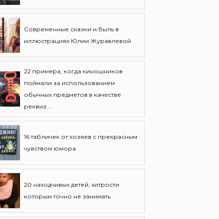
Современные сказки и быль в
иллюстрациях Юлии Журавлевой
22 примера, когда киношников
поймали за использованием
обычных предметов в качестве
реквиз ...
16 табличек от хозяев с прекрасным
чувством юмора
20 находчивых детей, хитрости
которым точно не занимать