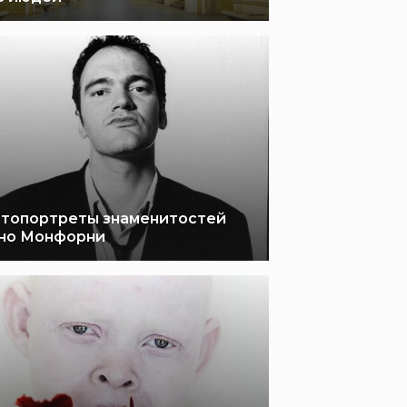
топортреты знаменитостей
но Монфорни