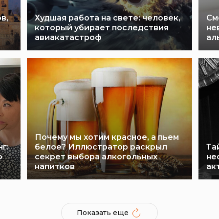
в,
Худшая работа на свете: человек,
См
который убирает последствия
не
авиакатастроф
ал
Почему мы хотим красное, а пьем
г:
белое? Иллюстратор раскрыл
Та
о
секрет выбора алкогольных
не
напитков
ак
Показать еще